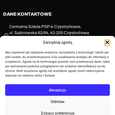
DANE KONTAKTOWE
Centralna Szkoła PSP w Częstochowie,
ul. Sabinowska 62/64, 42-200 Częstochowa
NIP: 573-11-77-649
Zarządzaj zgodą
REGON: 150123657
+48 47 85 86 100
Aby zapewnić jak najlepsze wrażenia, korzystamy z technologii, takich jak
pliki cookie, do przechowywania i/lub uzyskiwania dostępu do informacji o
sekretariat@cspsp.pl
urządzeniu. Zgoda na te technologie pozwoli nam przetwarzać dane, takie
e-Doręczenia: AE:PL-58509-25720-ARFRA-30
jak zachowanie podczas przeglądania lub unikalne identyfikatory na tej
ePUAP: /cspsp_czestochowa/SkrytkaESP
stronie. Brak wyrażenia zgody lub wycofanie zgody może niekorzystnie
wpłynąć na niektóre cechy i funkcje.
Akceptuję
Polityka plików cookies
Mapa strony
Deklaracja dostępności
Odmów
Dla niesłyszących
Projekt i wykonanie:
imoli.dev
Zobacz preferencje