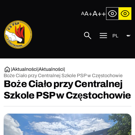
Przejdź
do
A++
A+
A
treści
Język
Centralna
Szukaj
Przycisk
Szkoła
menu
Państwowej
mobilnego
Straży
Pożarnej
w
|
Aktualności
|
Aktualności
|
Częstochowie
Boże Ciało przy Centralnej Szkole PSP w Częstochowie
Boże Ciało przy Centralnej
Szkole PSP w Częstochowie