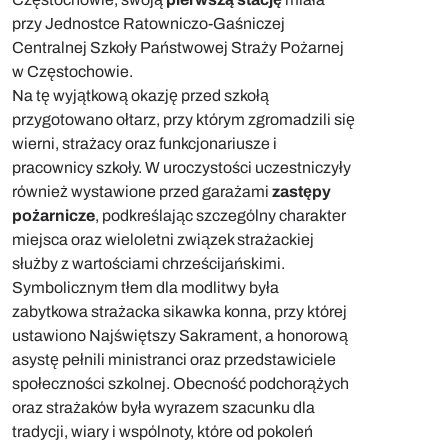
przy Jednostce Ratowniczo-Gaśniczej
Centralnej Szkoły Państwowej Straży Pożarnej
w Częstochowie.
Na tę wyjątkową okazję przed szkołą
przygotowano ołtarz, przy którym zgromadzili się
wierni, strażacy oraz funkcjonariusze i
pracownicy szkoły. W uroczystości uczestniczyły
również wystawione przed garażami
zastępy
pożarnicze
, podkreślając szczególny charakter
miejsca oraz wieloletni związek strażackiej
służby z wartościami chrześcijańskimi.
Symbolicznym tłem dla modlitwy była
zabytkowa strażacka sikawka konna, przy której
ustawiono Najświętszy Sakrament, a honorową
asystę pełnili ministranci oraz przedstawiciele
społeczności szkolnej. Obecność podchorążych
oraz strażaków była wyrazem szacunku dla
tradycji, wiary i wspólnoty, które od pokoleń