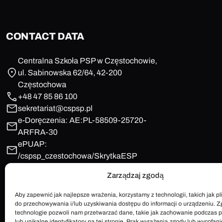
CONTACT DATA
Centralna Szkoła PSP w Częstochowie,
ul. Sabinowska 62/64, 42-200
Częstochowa
+48 47 85 86 100
sekretariat@cspsp.pl
e-Doręczenia: AE:PL-58509-25720-
ARFRA-30
ePUAP:
/cspsp_czestochowa/SkrytkaESP
Zarządzaj zgodą
Aby zapewnić jak najlepsze wrażenia, korzystamy z technologii, takich jak pli
do przechowywania i/lub uzyskiwania dostępu do informacji o urządzeniu. Z
technologie pozwoli nam przetwarzać dane, takie jak zachowanie podczas 
lub unikalne identyfikatory na tej stronie. Brak wyrażenia zgody lub wycofan