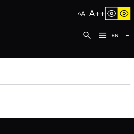
A++
A+
A
Language
Search
Mobile
menu
button