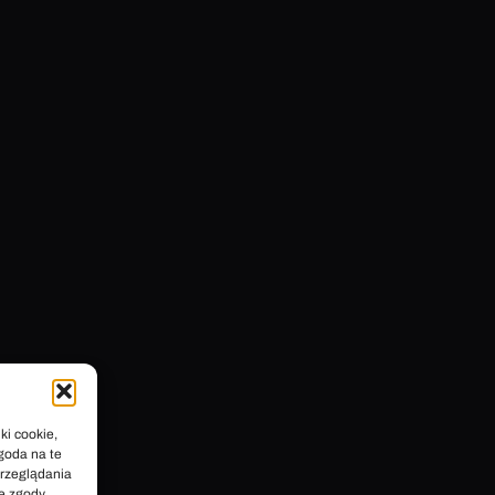
ki cookie,
goda na te
przeglądania
ie zgody