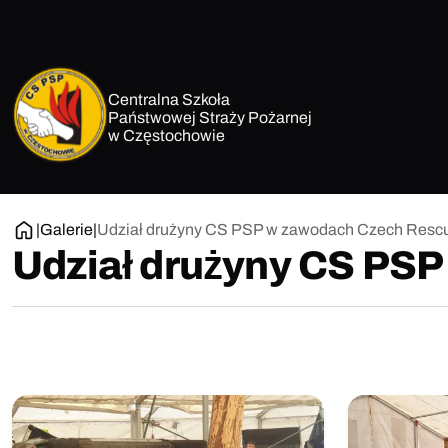
Przejdź
do
treści
Centralna Szkoła
Państwowej Straży Pożarnej
w Częstochowie
|
Galerie
|
Udział drużyny CS PSP w zawodach Czech Resc
Udział drużyny CS PS