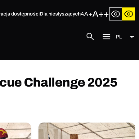
A++
A+
racja dostępności
Dla niesłyszących
A
Język
Szukaj
Przycisk
menu
mobilnego
cue Challenge 2025