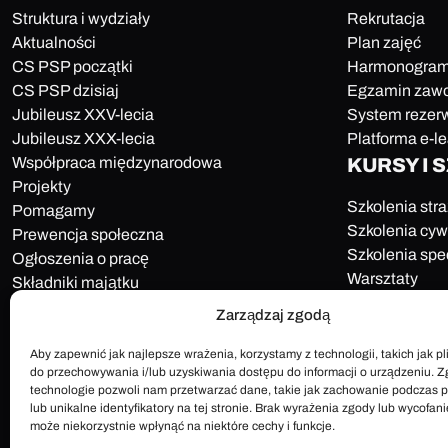
Struktura i wydziały
Rekrutacja
Aktualności
Plan zajęć
CS PSP początki
Harmonogram
CS PSP dzisiaj
Egzamin zaw
Jubileusz XXV-lecia
System rezerw
Jubileusz XXX-lecia
Platforma e-l
Współpraca międzynarodowa
KURSY I 
Projekty
Szkolenia str
Pomagamy
Szkolenia cyw
Prewencja społeczna
Szkolenia spe
Ogłoszenia o pracę
Warsztaty
Składniki majątku
Pliki do pobrania
Zarządzaj zgodą
Kontakt
Aby zapewnić jak najlepsze wrażenia, korzystamy z technologii, takich jak pli
do przechowywania i/lub uzyskiwania dostępu do informacji o urządzeniu. Z
technologie pozwoli nam przetwarzać dane, takie jak zachowanie podczas 
lub unikalne identyfikatory na tej stronie. Brak wyrażenia zgody lub wycofan
może niekorzystnie wpłynąć na niektóre cechy i funkcje.
Polityka plików cookies
Mapa strony
Deklaracja dostępności
Dl