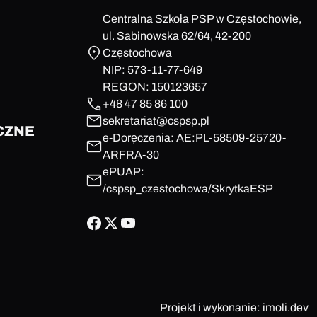
Centralna Szkoła PSP w Częstochowie,
ul. Sabinowska 62/64, 42-200
Częstochowa
NIP: 573-11-77-649
REGON: 150123657
+48 47 85 86 100
sekretariat@cspsp.pl
CZNE
e-Doręczenia: AE:PL-58509-25720-
ARFRA-30
ePUAP:
/cspsp_czestochowa/SkrytkaESP
Projekt i wykonanie:
imoli.dev