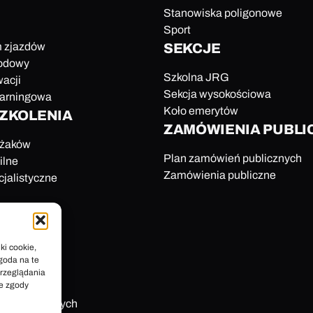
Stanowiska poligonowe
Sport
 zjazdów
SEKCJE
odowy
Szkolna JRG
acji
Sekcja wysokościowa
earningowa
Koło emerytów
SZKOLENIA
ZAMÓWIENIA PUBLI
ażaków
Plan zamówień publicznych
ilne
Zamówienia publiczne
cjalistyczne
ki cookie,
goda na te
przeglądania
ie zgody
a niesłyszących