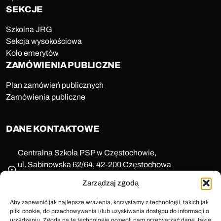
SEKCJE
Szkolna JRG
Sekcja wysokościowa
Koło emerytów
ZAMÓWIENIA PUBLICZNE
Plan zamówień publicznych
Zamówienia publiczne
DANE KONTAKTOWE
Centralna Szkoła PSP w Częstochowie,
ul. Sabinowska 62/64, 42-200 Częstochowa
NIP: 573-11-77-649
Zarządzaj zgodą
REGON: 150123657
+48 47 85 86 100
Aby zapewnić jak najlepsze wrażenia, korzystamy z technologii, takich jak
sekretariat@cspsp.pl
pliki cookie, do przechowywania i/lub uzyskiwania dostępu do informacji o
urządzeniu. Zgoda na te technologie pozwoli nam przetwarzać dane, takie