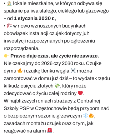
•
lokale mieszkalne, w których odbywa się
spalanie paliwa stałego, ciekłego lub gazowego
– od
1 stycznia 2030 r.
,
•
w nowo wznoszonych budynkach
obowiązek instalacji czujek dotyczy już
inwestycji rozpoczynanych po ogłoszeniu
rozporządzenia.
Prawo daje czas, ale życie nie zawsze.
Nie czekajmy do 2026 czy 2030 roku. Czujkę
dymu
i czujkę tlenku węgla
można
zamontować w domu już dziś – to wydatek rzędu
kilkudziesięciu złotych
, który może
zdecydować o życiu całej rodziny
.
W najbliższych dniach strażacy z Centralnej
Szkoły PSP w Częstochowie będą przypominać
o bezpiecznym sezonie grzewczym
,
zasadach montażu czujek oraz o tym, jak
reagować na alarm
.