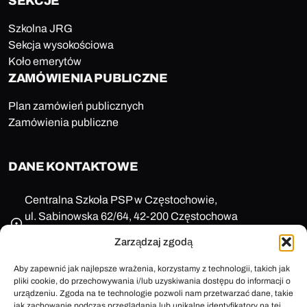
SEKCJE
Szkolna JRG
Sekcja wysokościowa
Koło emerytów
ZAMÓWIENIA PUBLICZNE
Plan zamówień publicznych
Zamówienia publiczne
DANE KONTAKTOWE
Centralna Szkoła PSP w Częstochowie,
ul. Sabinowska 62/64, 42-200 Częstochowa
NIP: 573-11-77-649
Zarządzaj zgodą
REGON: 150123657
+48 47 85 86 100
Aby zapewnić jak najlepsze wrażenia, korzystamy z technologii, takich jak
pliki cookie, do przechowywania i/lub uzyskiwania dostępu do informacji o
sekretariat@cspsp.pl
urządzeniu. Zgoda na te technologie pozwoli nam przetwarzać dane, takie
e-Doręczenia: AE:PL-58509-25720-ARFRA-30
jak zachowanie podczas przeglądania lub unikalne identyfikatory na tej