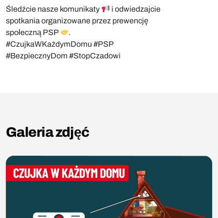
Śledźcie nasze komunikaty
i odwiedzajcie
spotkania organizowane przez prewencję
społeczną PSP
.
#CzujkaWKażdymDomu #PSP
#BezpiecznyDom #StopCzadowi
Galeria zdjęć