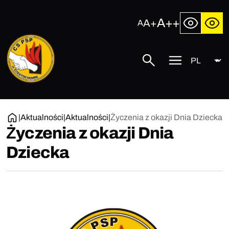
Przejdź
do
A++
A+
A
treści
Język
Centralna
Szukaj
Przycisk
Szkoła
menu
Państwowej
mobilnego
Straży
Pożarnej
w
|
Aktualności
|
Aktualności
|
Życzenia z okazji Dnia Dziecka
Częstochowie
Życzenia z okazji Dnia
Dziecka