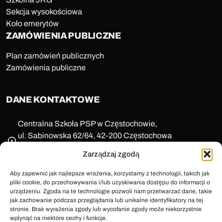
Sekcja wysokościowa
Koło emerytów
ZAMÓWIENIA PUBLICZNE
Plan zamówień publicznych
Zamówienia publiczne
DANE KONTAKTOWE
Centralna Szkoła PSP w Częstochowie,
ul. Sabinowska 62/64, 42-200 Częstochowa
NIP: 573-11-77-649
Zarządzaj zgodą
REGON: 150123657
+48 47 85 86 100
Aby zapewnić jak najlepsze wrażenia, korzystamy z technologii, takich jak
pliki cookie, do przechowywania i/lub uzyskiwania dostępu do informacji o
sekretariat@cspsp.pl
urządzeniu. Zgoda na te technologie pozwoli nam przetwarzać dane, takie
e-Doręczenia: AE:PL-58509-25720-ARFRA-30
jak zachowanie podczas przeglądania lub unikalne identyfikatory na tej
ePUAP: /cspsp_czestochowa/SkrytkaESP
stronie. Brak wyrażenia zgody lub wycofanie zgody może niekorzystnie
wpłynąć na niektóre cechy i funkcje.