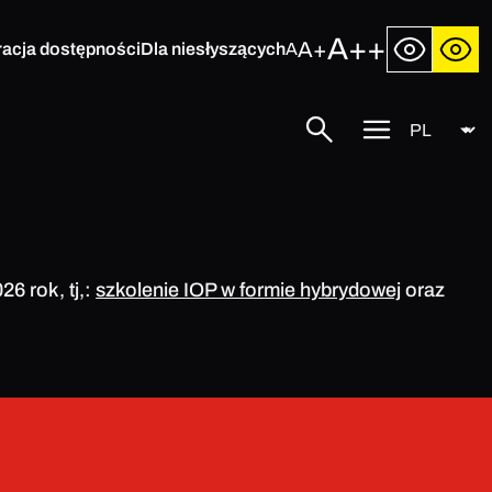
A++
A+
racja dostępności
Dla niesłyszących
A
Język
Szukaj
Przycisk
menu
mobilnego
6 rok, tj,:
szkolenie IOP w formie hybrydowej
oraz