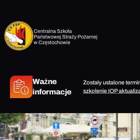
Przejdź
do
treści
Centralna Szkoła
Państwowej Straży Pożarnej
w Częstochowie
Ważne
Zostały ustalone termi
informacje
szkolenie IOP aktualiz