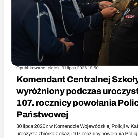
Opublikowano:
piątek, 31 lipca 2026 19:50
Komendant Centralnej Szkoł
wyróżniony podczas uroczysto
107. rocznicy powołania Polic
Państwowej
30 lipca 2026 r. w Komendzie Wojewódzkiej Policji w Ka
uroczysta zbiórka z okazji 107. rocznicy powołania Polic