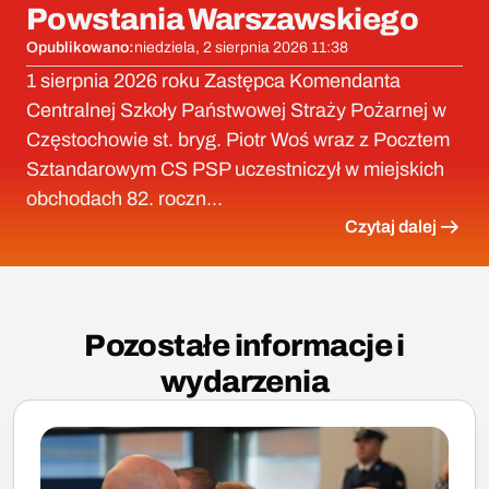
Powstania Warszawskiego
Opublikowano:
niedziela, 2 sierpnia 2026 11:38
1 sierpnia 2026 roku Zastępca Komendanta
Centralnej Szkoły Państwowej Straży Pożarnej w
Częstochowie st. bryg. Piotr Woś wraz z Pocztem
Sztandarowym CS PSP uczestniczył w miejskich
obchodach 82. roczn...
Czytaj dalej
Pozostałe informacje i
wydarzenia