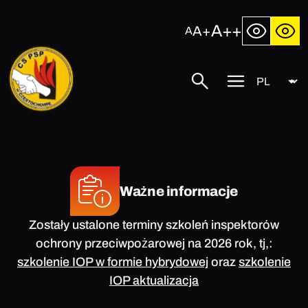
Przejdź
do
A++
A+
A
treści
Język
Centralna
Szukaj
Przycisk
Szkoła
menu
Państwowej
mobilnego
Straży
Pożarnej
w
Częstochowie
Ważne informacje
Zostały ustalone terminy szkoleń inspektorów
ochrony przeciwpożarowej na 2026 rok, tj,:
szkolenie IOP w formie hybrydowej
oraz
szkolenie
IOP aktualizacja