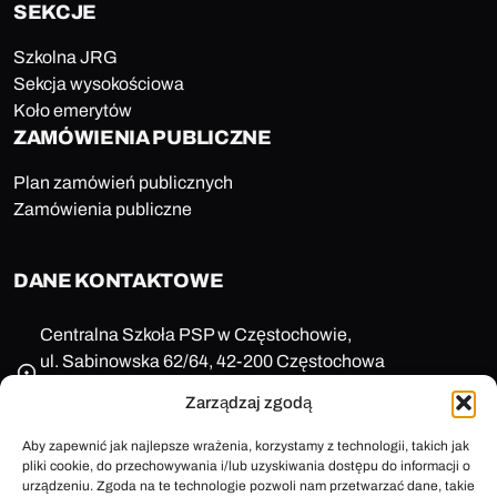
SEKCJE
Szkolna JRG
Sekcja wysokościowa
Koło emerytów
ZAMÓWIENIA PUBLICZNE
Plan zamówień publicznych
Zamówienia publiczne
DANE KONTAKTOWE
Centralna Szkoła PSP w Częstochowie,
ul. Sabinowska 62/64, 42-200 Częstochowa
NIP: 573-11-77-649
Zarządzaj zgodą
REGON: 150123657
+48 47 85 86 100
Aby zapewnić jak najlepsze wrażenia, korzystamy z technologii, takich jak
pliki cookie, do przechowywania i/lub uzyskiwania dostępu do informacji o
sekretariat@cspsp.pl
urządzeniu. Zgoda na te technologie pozwoli nam przetwarzać dane, takie
e-Doręczenia: AE:PL-58509-25720-ARFRA-30