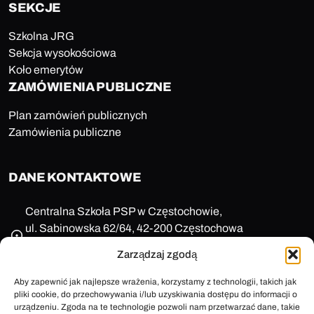
SEKCJE
Szkolna JRG
Sekcja wysokościowa
Koło emerytów
ZAMÓWIENIA PUBLICZNE
Plan zamówień publicznych
Zamówienia publiczne
DANE KONTAKTOWE
Centralna Szkoła PSP w Częstochowie,
ul. Sabinowska 62/64, 42-200 Częstochowa
NIP: 573-11-77-649
Zarządzaj zgodą
REGON: 150123657
+48 47 85 86 100
Aby zapewnić jak najlepsze wrażenia, korzystamy z technologii, takich jak
pliki cookie, do przechowywania i/lub uzyskiwania dostępu do informacji o
sekretariat@cspsp.pl
urządzeniu. Zgoda na te technologie pozwoli nam przetwarzać dane, takie
e-Doręczenia: AE:PL-58509-25720-ARFRA-30