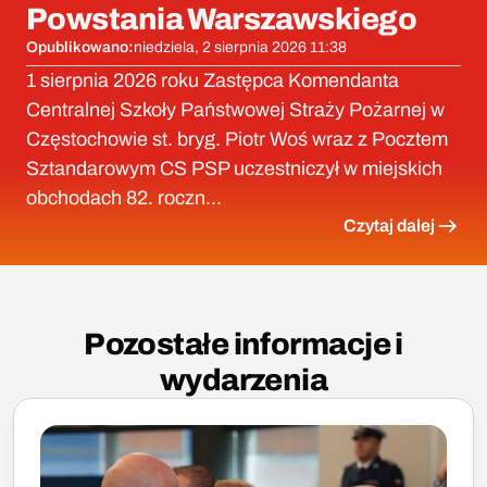
Powstania Warszawskiego
Opublikowano:
niedziela, 2 sierpnia 2026 11:38
1 sierpnia 2026 roku Zastępca Komendanta
Centralnej Szkoły Państwowej Straży Pożarnej w
Częstochowie st. bryg. Piotr Woś wraz z Pocztem
Sztandarowym CS PSP uczestniczył w miejskich
obchodach 82. roczn...
Czytaj dalej
Pozostałe informacje i
wydarzenia