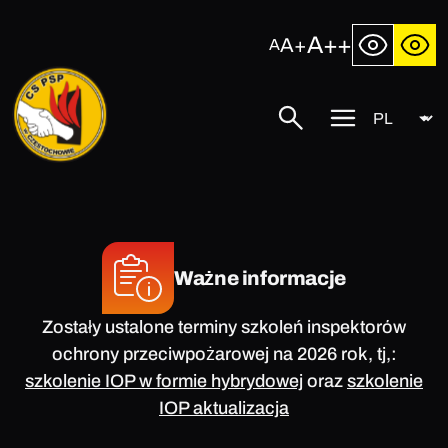
Przejdź
do
A++
A+
A
treści
Język
Centralna
Szukaj
Przycisk
Szkoła
menu
Państwowej
mobilnego
Straży
Pożarnej
w
Częstochowie
Ważne informacje
Zostały ustalone terminy szkoleń inspektorów
ochrony przeciwpożarowej na 2026 rok, tj,:
szkolenie IOP w formie hybrydowej
oraz
szkolenie
IOP aktualizacja