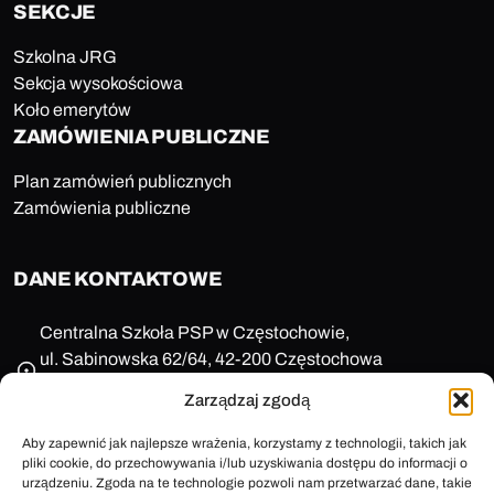
SEKCJE
Szkolna JRG
Sekcja wysokościowa
Koło emerytów
ZAMÓWIENIA PUBLICZNE
Plan zamówień publicznych
Zamówienia publiczne
DANE KONTAKTOWE
Centralna Szkoła PSP w Częstochowie,
ul. Sabinowska 62/64, 42-200 Częstochowa
NIP: 573-11-77-649
Zarządzaj zgodą
REGON: 150123657
+48 47 85 86 100
Aby zapewnić jak najlepsze wrażenia, korzystamy z technologii, takich jak
pliki cookie, do przechowywania i/lub uzyskiwania dostępu do informacji o
sekretariat@cspsp.pl
urządzeniu. Zgoda na te technologie pozwoli nam przetwarzać dane, takie
e-Doręczenia: AE:PL-58509-25720-ARFRA-30