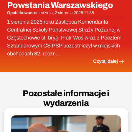
Powstania Warszawskiego
Opublikowano:
niedziela, 2 sierpnia 2026 11:38
1 sierpnia 2026 roku Zastępca Komendanta
Centralnej Szkoły Państwowej Straży Pożarnej w
Częstochowie st. bryg. Piotr Woś wraz z Pocztem
Sztandarowym CS PSP uczestniczył w miejskich
obchodach 82. roczn...
Czytaj dalej
Pozostałe informacje i
wydarzenia