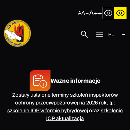
Przejdź
do
A++
A+
A
treści
Język
Centralna
Szukaj
Przycisk
Szkoła
menu
Państwowej
mobilnego
Straży
Pożarnej
w
Częstochowie
Ważne informacje
Zostały ustalone terminy szkoleń inspektorów
ochrony przeciwpożarowej na 2026 rok, tj,:
szkolenie IOP w formie hybrydowej
oraz
szkolenie
IOP aktualizacja