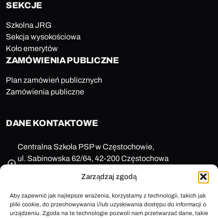
SEKCJE
Szkolna JRG
Sekcja wysokościowa
Koło emerytów
ZAMÓWIENIA PUBLICZNE
Plan zamówień publicznych
Zamówienia publiczne
DANE KONTAKTOWE
Centralna Szkoła PSP w Częstochowie,
ul. Sabinowska 62/64, 42-200 Częstochowa
NIP: 573-11-77-649
Zarządzaj zgodą
REGON: 150123657
+48 47 85 86 100
Aby zapewnić jak najlepsze wrażenia, korzystamy z technologii, takich jak
pliki cookie, do przechowywania i/lub uzyskiwania dostępu do informacji o
sekretariat@cspsp.pl
urządzeniu. Zgoda na te technologie pozwoli nam przetwarzać dane, takie
e-Doręczenia: AE:PL-58509-25720-ARFRA-30