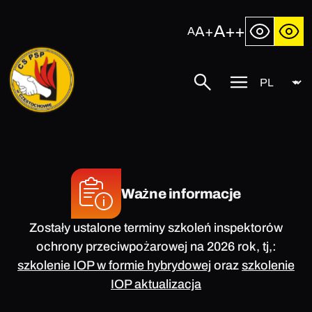
Przejdź
do
A++
A+
A
treści
Język
Centralna
Szukaj
Przycisk
Szkoła
menu
Państwowej
mobilnego
Straży
Pożarnej
w
Częstochowie
Ważne informacje
Zostały ustalone terminy szkoleń inspektorów
ochrony przeciwpożarowej na 2026 rok, tj,:
szkolenie IOP w formie hybrydowej
oraz
szkolenie
IOP aktualizacja