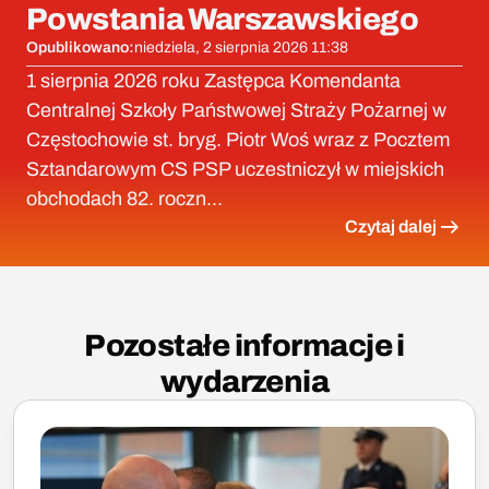
Powstania Warszawskiego
Opublikowano:
niedziela, 2 sierpnia 2026 11:38
1 sierpnia 2026 roku Zastępca Komendanta
Centralnej Szkoły Państwowej Straży Pożarnej w
Częstochowie st. bryg. Piotr Woś wraz z Pocztem
Sztandarowym CS PSP uczestniczył w miejskich
obchodach 82. roczn...
Czytaj dalej
Pozostałe informacje i
wydarzenia